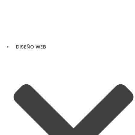
Ir
al
contenido
DISEÑO WEB